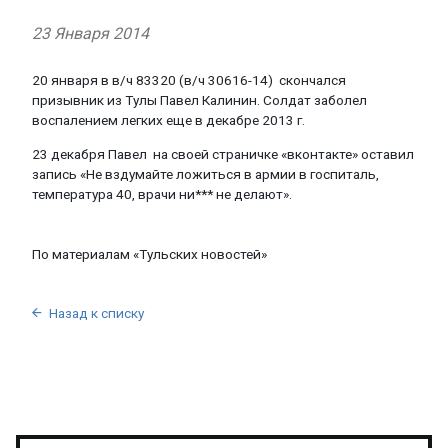
23 Января 2014
20
января
в в/ч 83320 (в/ч 30616-14)
скончался
призывник
из
Тулы
Павел
Калинин
.
Солдат
заболел
воспалением
легких
еще в
декабре
2013 г.
23
декабря
Павел
на
своей
страничке
«
вконтакте
»
оставил
запись
«
Не
вздумайте
ложиться
в
армии
в
госпиталь
,
температура
40,
врачи
ни
***
не
делают
».
По
материалам
«
Тульских
новостей
»
Назад к списку
