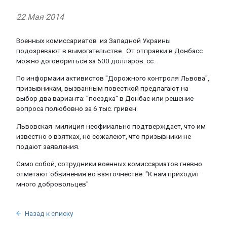
22 Мая 2014
Военных
комиссариатов
из
Западной
Украины
подозревают
в
вымогательстве
.
От
отправки
в
Донбасс
можно
договориться
за
500
долларов
.
сс
.
По
информаии
активистов
"
Дорожного
контроля
Львова
",
п
ризывникам
,
вызванным
повесткой
предлагают
на
выбор
два
варианта
: "
поездка
" в
Донбас
или
решение
вопроса
полюбовно
за
6 тыс.
гривен
.
Львовская
милиция
неофииально
подтверждает
, что
им
известно
о
взятках
,
но
сожалеют
, что
призывник
и
не
подают
заявления
.
Само
собой
,
сотрудники
военных
комиссариатов
гневно
отметают
обвинения
во
взяточнестве
: "К нам
приходит
много
добровольцев
"
Назад к списку
