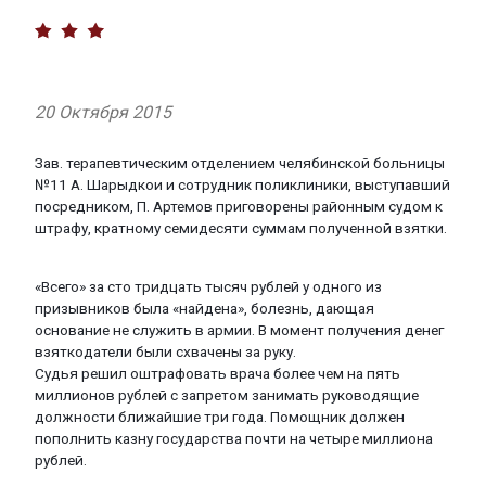
20 Октября 2015
Зав.
терапевтическим
отделением
челябинской
больницы
№11
А.
Шарыдкои
и
сотрудник
поликлиники
,
выступавший
посредником
, П.
Артемов
приговорены
районным
судом
к
штрафу
,
кратному
семидесяти
суммам
полученной
взятки
.
«
Всего
»
за
сто
тридцать
тысяч
рублей
у
одного
из
призывников
была
«
найдена
»,
болезнь
,
дающая
основание
не
служить
в
армии
. В
момент
получения
денег
взяткодатели
были
схвачены
за
руку
.
Судья
решил
оштрафовать
врача
более
чем
на
пять
миллионов
рублей
с
запретом
занимать
руководящие
должности
ближайшие
три
года
.
Помощник
должен
пополнить
казну
государства
почти
на
четыре
миллиона
рублей
.